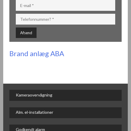
​Brand anlæg ABA
Kameraovervågning
Alm. el-installationer
Godkendt alarm