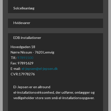
Solcelleanlæg
Hvidevarer
EDB installationer
Hovedgaden 18
Nørre Nissum - 7620 Lemvig
Tlf.:
97891500
Fax: 97891629
​E-mail:
el-jepsen@el-jepsen.dk
CVR:17978276
El-Jepsen er en allround
el-installationsvirksomhed, der udfører, omlægger og
vedligeholder store som små el-installationsopgaver.